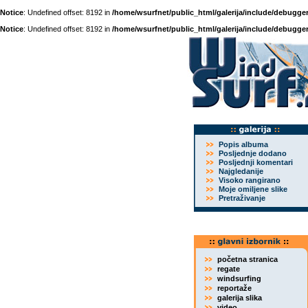
Notice
: Undefined offset: 8192 in
/home/wsurfnet/public_html/galerija/include/debugger
Notice
: Undefined offset: 8192 in
/home/wsurfnet/public_html/galerija/include/debugger
Popis albuma
Posljednje dodano
Posljednji komentari
Najgledanije
Visoko rangirano
Moje omiljene slike
Pretraživanje
početna stranica
regate
windsurfing
reportaže
galerija slika
video