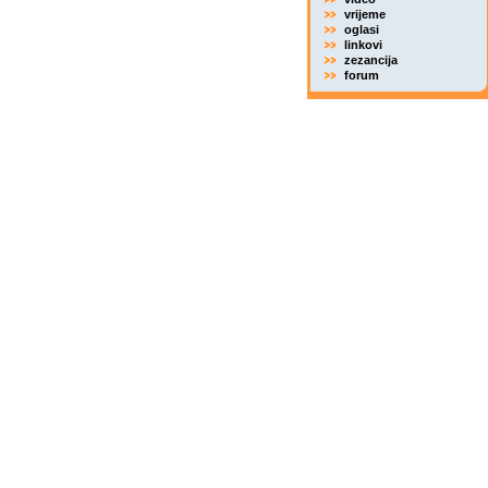
vrijeme
oglasi
linkovi
zezancija
forum