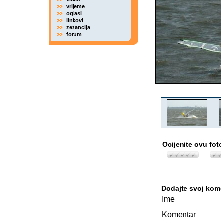
vrijeme
oglasi
linkovi
zezancija
forum
Ocijenite ovu fot
Dodajte svoj kom
Ime
Komentar