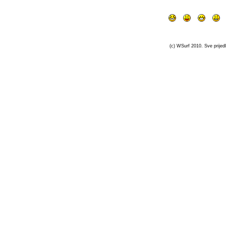
(c) WSurf 2010. Sve prijedl