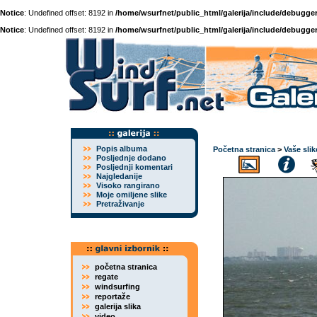
Notice
: Undefined offset: 8192 in
/home/wsurfnet/public_html/galerija/include/debugger
Notice
: Undefined offset: 8192 in
/home/wsurfnet/public_html/galerija/include/debugger
Popis albuma
Početna stranica
>
Vaše slik
Posljednje dodano
Posljednji komentari
Najgledanije
Visoko rangirano
Moje omiljene slike
Pretraživanje
početna stranica
regate
windsurfing
reportaže
galerija slika
video