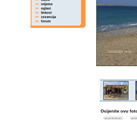
vrijeme
oglasi
linkovi
zezancija
forum
Ocijenite ovu fot