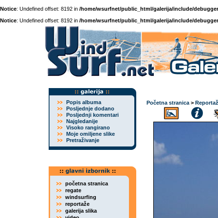
Notice
: Undefined offset: 8192 in
/home/wsurfnet/public_html/galerija/include/debugger
Notice
: Undefined offset: 8192 in
/home/wsurfnet/public_html/galerija/include/debugger
Popis albuma
Početna stranica
>
Reporta
Posljednje dodano
Posljednji komentari
Najgledanije
Visoko rangirano
Moje omiljene slike
Pretraživanje
početna stranica
regate
windsurfing
reportaže
galerija slika
video