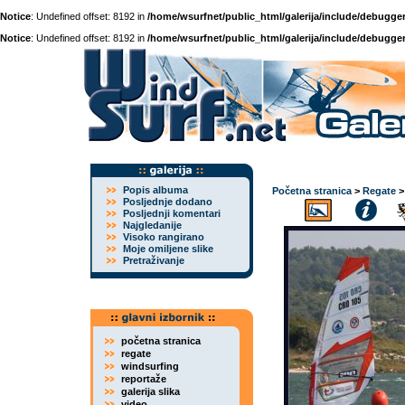
Notice
: Undefined offset: 8192 in
/home/wsurfnet/public_html/galerija/include/debugger
Notice
: Undefined offset: 8192 in
/home/wsurfnet/public_html/galerija/include/debugger
Popis albuma
Početna stranica
>
Regate
Posljednje dodano
Posljednji komentari
Najgledanije
Visoko rangirano
Moje omiljene slike
Pretraživanje
početna stranica
regate
windsurfing
reportaže
galerija slika
video