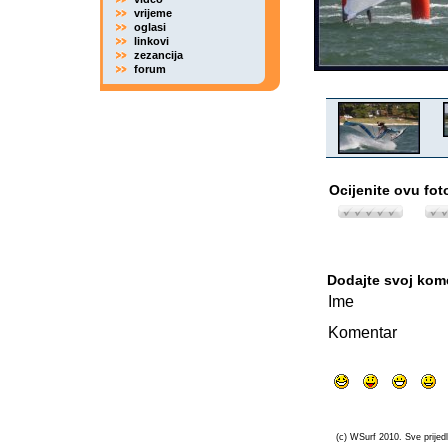
vrijeme
oglasi
linkovi
zezancija
forum
Ocijenite ovu fot
Dodajte svoj kom
Ime
Komentar
(c) WSurf 2010. Sve prijedl