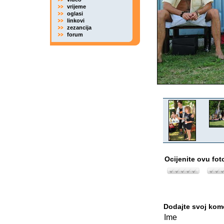
vrijeme
oglasi
linkovi
zezancija
forum
Ocijenite ovu fot
Dodajte svoj kom
Ime