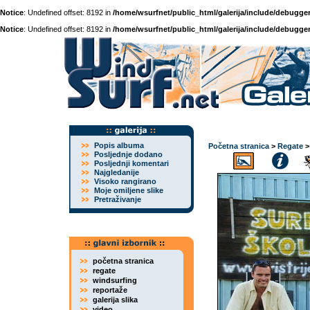
Notice
: Undefined offset: 8192 in
/home/wsurfnet/public_html/galerija/include/debugger
Notice
: Undefined offset: 8192 in
/home/wsurfnet/public_html/galerija/include/debugger
Popis albuma
Početna stranica
>
Regate
Posljednje dodano
Posljednji komentari
Najgledanije
Visoko rangirano
Moje omiljene slike
Pretraživanje
početna stranica
regate
windsurfing
reportaže
galerija slika
video