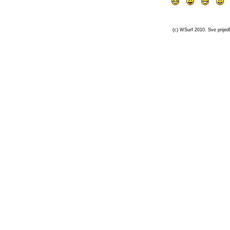
(c) WSurf 2010. Sve prijedl