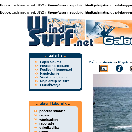
Notice
: Undefined offset: 8192 in
/home/wsurfnet/public_html/galerija/include/debugger
Notice
: Undefined offset: 8192 in
/home/wsurfnet/public_html/galerija/include/debugger
Popis albuma
Početna stranica
>
Regate
Posljednje dodano
Posljednji komentari
Najgledanije
Visoko rangirano
Moje omiljene slike
Pretraživanje
početna stranica
regate
windsurfing
reportaže
galerija slika
video