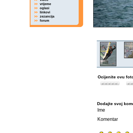
vrijeme
oglasi
linkovi
zezancija
forum
Ocijenite ovu fot
Dodajte svoj kom
Ime
Komentar