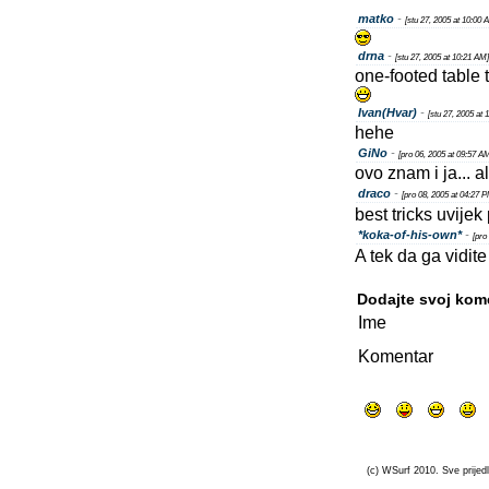
matko
-
[stu 27, 2005 at 10:00 
drna
-
[stu 27, 2005 at 10:21 AM]
one-footed table t
Ivan(Hvar)
-
[stu 27, 2005 at 
hehe
GiNo
-
[pro 06, 2005 at 09:57 A
ovo znam i ja... 
draco
-
[pro 08, 2005 at 04:27 
best tricks uvije
*koka-of-his-own*
-
[pro
A tek da ga vidit
Dodajte svoj kom
Ime
Komentar
(c) WSurf 2010. Sve prijedl