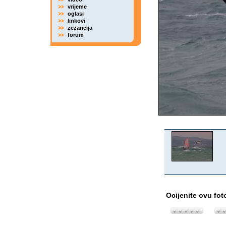
vrijeme
oglasi
linkovi
zezancija
forum
Ocijenite ovu fot