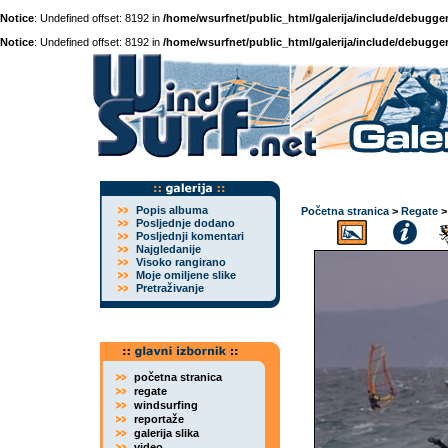
Notice
: Undefined offset: 8192 in
/home/wsurfnet/public_html/galerija/include/debugger
Notice
: Undefined offset: 8192 in
/home/wsurfnet/public_html/galerija/include/debugger
Popis albuma
Početna stranica
>
Regate
Posljednje dodano
Posljednji komentari
Najgledanije
Visoko rangirano
Moje omiljene slike
Pretraživanje
početna stranica
regate
windsurfing
reportaže
galerija slika
video