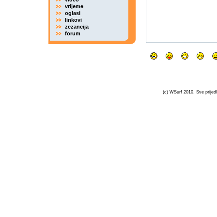
vrijeme
oglasi
linkovi
zezancija
forum
(c) WSurf 2010. Sve prijedl