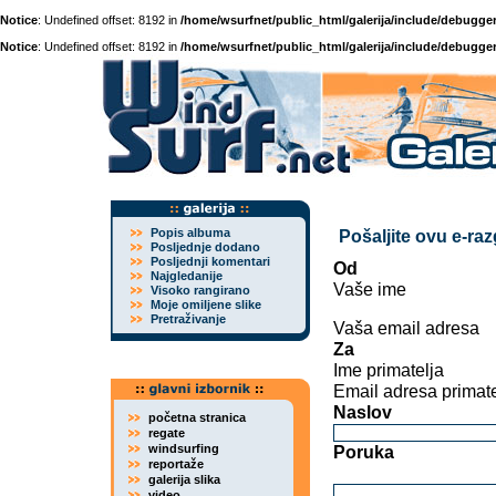
Notice
: Undefined offset: 8192 in
/home/wsurfnet/public_html/galerija/include/debugger
Notice
: Undefined offset: 8192 in
/home/wsurfnet/public_html/galerija/include/debugger
Popis albuma
Pošaljite ovu e-ra
Posljednje dodano
Posljednji komentari
Od
Najgledanije
Vaše ime
Visoko rangirano
Moje omiljene slike
Pretraživanje
Vaša email adresa
Za
Ime primatelja
Email adresa primate
Naslov
početna stranica
regate
windsurfing
Poruka
reportaže
galerija slika
video