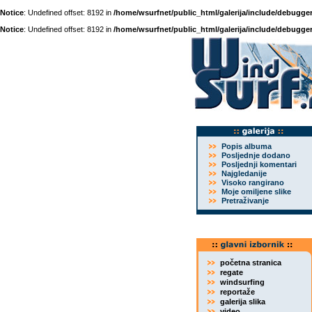
Notice
: Undefined offset: 8192 in
/home/wsurfnet/public_html/galerija/include/debugger
Notice
: Undefined offset: 8192 in
/home/wsurfnet/public_html/galerija/include/debugger
Popis albuma
Posljednje dodano
Posljednji komentari
Najgledanije
Visoko rangirano
Moje omiljene slike
Pretraživanje
početna stranica
regate
windsurfing
reportaže
galerija slika
video