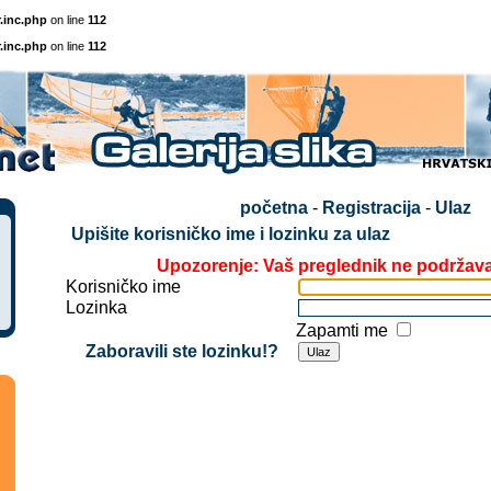
.inc.php
on line
112
.inc.php
on line
112
početna
-
Registracija
-
Ulaz
Upišite korisničko ime i lozinku za ulaz
Upozorenje: Vaš preglednik ne podržav
Korisničko ime
Lozinka
Zapamti me
Zaboravili ste lozinku!?