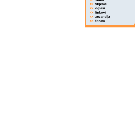
vrijeme
oglasi
linkovi
zezancija
forum