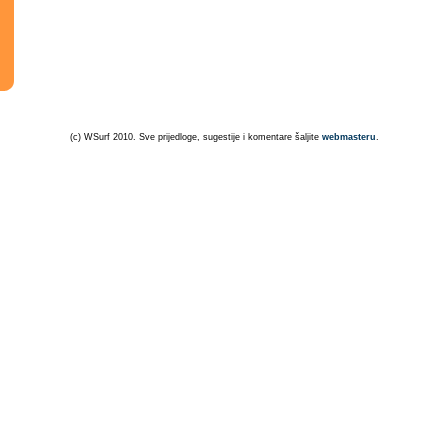
(c) WSurf 2010. Sve prijedloge, sugestije i komentare šaljite
webmasteru
.