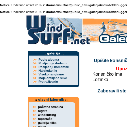
Notice
: Undefined offset: 8192 in
/home/wsurfnet/public_html/galerija/include/debugger
Notice
: Undefined offset: 8192 in
/home/wsurfnet/public_html/galerija/include/debugger
Popis albuma
Upišite korisnič
Posljednje dodano
Posljednji komentari
Upoz
Najgledanije
Korisničko ime
Visoko rangirano
Moje omiljene slike
Lozinka
Pretraživanje
Zaboravili ste
početna stranica
regate
windsurfing
reportaže
galerija slika
video