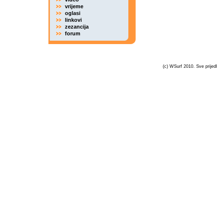
vrijeme
oglasi
linkovi
zezancija
forum
(c) WSurf 2010. Sve prijedl