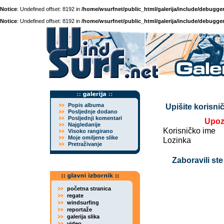
Notice
: Undefined offset: 8192 in
/home/wsurfnet/public_html/galerija/include/debugger
Notice
: Undefined offset: 8192 in
/home/wsurfnet/public_html/galerija/include/debugger
Popis albuma
Upišite korisnič
Posljednje dodano
Posljednji komentari
Upoz
Najgledanije
Korisničko ime
Visoko rangirano
Moje omiljene slike
Lozinka
Pretraživanje
Zaboravili ste
početna stranica
regate
windsurfing
reportaže
galerija slika
video