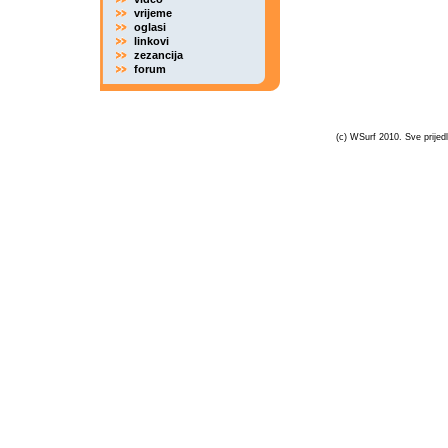
vrijeme
oglasi
linkovi
zezancija
forum
(c) WSurf 2010. Sve prijedl