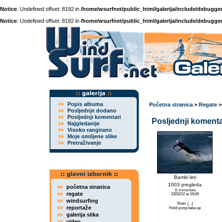
Notice
: Undefined offset: 8192 in
/home/wsurfnet/public_html/galerija/include/debugger
Notice
: Undefined offset: 8192 in
/home/wsurfnet/public_html/galerija/include/debugger
Popis albuma
Početna stranica
>
Regate
Posljednje dodano
Posljednji komentari
Posljednji komentar
Najgledanije
Visoko rangirano
Moje omiljene slike
Pretraživanje
Bambi leti
1003 pregleda
početna stranica
11 komentara
regate
23/02/12 at 19:06
windsurfing
Slotit: (...)
reportaže
Hold iyong baba up
galerija slika
video