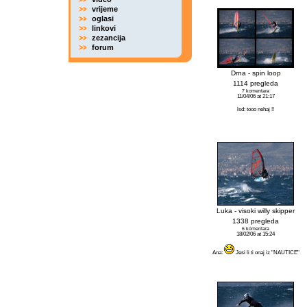
vrijeme
oglasi
linkovi
zezancija
forum
Drna - spin loop
1114 pregleda
7 komentara
11/04/06 at 21:17
lsd: tooo nehaj !!
Luka - visoki willy skipper
1338 pregleda
6 komentara
18/02/06 at 15:24
Ana:
Jesi li ti onaj iz "NAUTICE"