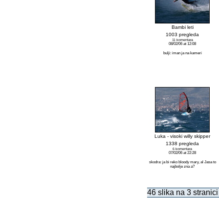
Bambi leti
1003 pregleda
11 komentara
08/02/06 at 12:08
bulji: iman ja na kameri
Luka - visoki willy skipper
1338 pregleda
6 komentara
07/02/06 at 22:28
skodra: ja bi reko bloody mary, al Jasa to
najbolje zna a?
46 slika na 3 stranici