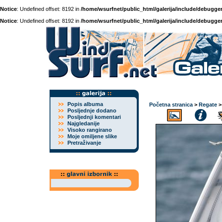
Notice
: Undefined offset: 8192 in
/home/wsurfnet/public_html/galerija/include/debugger
Notice
: Undefined offset: 8192 in
/home/wsurfnet/public_html/galerija/include/debugger
Popis albuma
Početna stranica
>
Regate
Posljednje dodano
Posljednji komentari
Najgledanije
Visoko rangirano
Moje omiljene slike
Pretraživanje