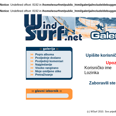
Notice
: Undefined offset: 8192 in
/home/wsurfnet/public_html/galerija/include/debugger
Notice
: Undefined offset: 8192 in
/home/wsurfnet/public_html/galerija/include/debugger
Popis albuma
Upišite korisnič
Posljednje dodano
Posljednji komentari
Upoz
Najgledanije
Korisničko ime
Visoko rangirano
Moje omiljene slike
Lozinka
Pretraživanje
Zaboravili ste
(c) WSurf 2010. Sve prijedl