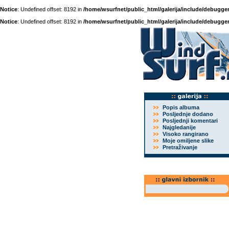
Notice
: Undefined offset: 8192 in
/home/wsurfnet/public_html/galerija/include/debugger
Notice
: Undefined offset: 8192 in
/home/wsurfnet/public_html/galerija/include/debugger
Popis albuma
Posljednje dodano
Posljednji komentari
Najgledanije
Visoko rangirano
Moje omiljene slike
Pretraživanje