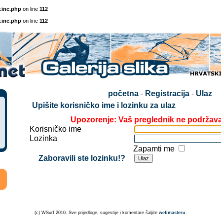
.inc.php
on line
112
.inc.php
on line
112
početna
-
Registracija
-
Ulaz
Upišite korisničko ime i lozinku za ulaz
Upozorenje: Vaš preglednik ne podržav
Korisničko ime
Lozinka
Zapamti me
Zaboravili ste lozinku!?
(c) WSurf 2010. Sve prijedloge, sugestije i komentare šaljite
webmasteru
.