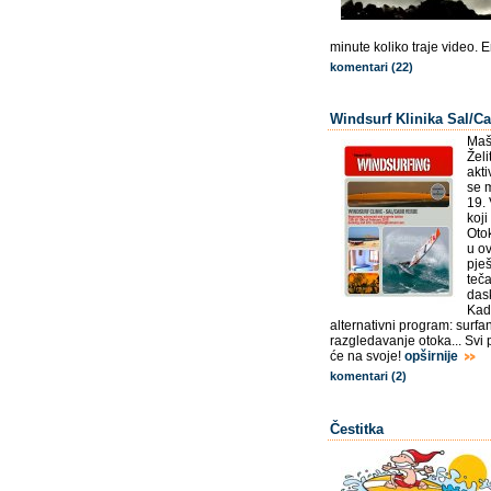
minute koliko traje video. E
komentari (22)
Windsurf Klinika Sal/C
Mašt
Želi
akti
se m
19. 
koji
Otok
u o
pje
teča
dask
Kad 
alternativni program: surfa
razgledavanje otoka... Svi p
će na svoje!
opširnije
komentari (2)
Čestitka