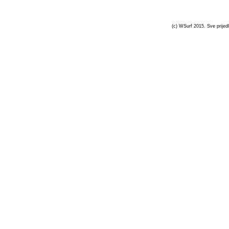
(c) WSurf 2015. Sve prijedl