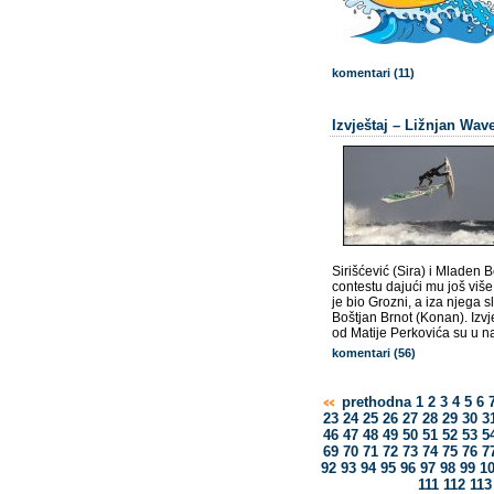
komentari (11)
Izvještaj – Ližnjan Wav
Sirišćević (Sira) i Mladen 
contestu dajući mu još više
je bio Grozni, a iza njega s
Boštjan Brnot (Konan). Izvj
od Matije Perkovića su u n
komentari (56)
prethodna
1
2
3
4
5
6
23
24
25
26
27
28
29
30
3
46
47
48
49
50
51
52
53
5
69
70
71
72
73
74
75
76
7
92
93
94
95
96
97
98
99
1
111
112
113