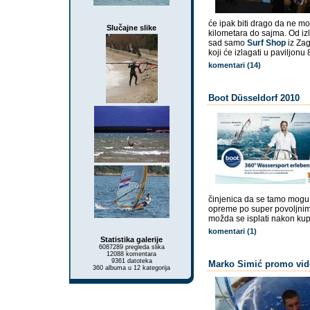
će ipak biti drago da ne mo
Slučajne slike
kilometara do sajma. Od iz
sad samo
Surf Shop
iz Zag
koji će izlagati u paviljonu
komentari (14)
Boot Düsseldorf 2010
činjenica da se tamo mogu p
opreme po super povoljnim 
možda se isplati nakon kupl
komentari (1)
Statistika galerije
6087289 pregleda slika
12088 komentara
9361 datoteka
Marko Simić promo vide
360 albuma u 12 kategorija