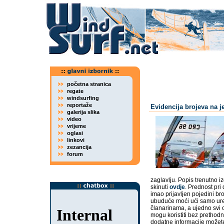
početna stranica
regate
windsurfing
reportaže
Evidencija brojeva na j
galerija slika
video
vrijeme
oglasi
linkovi
zezancija
forum
zaglavlju. Popis trenutno 
skinuti
ovdje
. Prednost pri 
imao prijavljen pojedini bro
ubuduće moći ući samo ured
članarinama, a ujedno svi o
mogu koristiti bez prethodn
dodatne informacije možete 