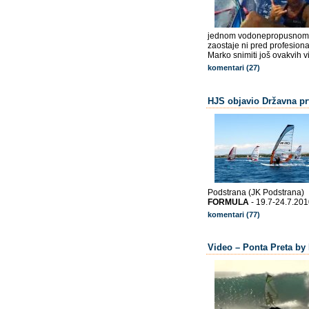
jednom vodonepropusnom k
zaostaje ni pred profesio
Marko snimiti još ovakvih 
komentari (27)
HJS objavio Državna pr
Podstrana (JK Podstrana)
FORMULA
- 19.7-24.7.201
komentari (77)
Video – Ponta Preta by