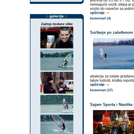
jedrima od 3.0 do 3.7 m2. B
nemoguće voziti, ekipa je p
vozilo do navečer sa jedrima
opširnije
komentari (4)
Zadnje dodane slike
Surfanje po zaleđenom
atrakcija za ostale građane
takve ludosti, kratka repor
opširnije
komentari (27)
Sajam Sporta i Nautike