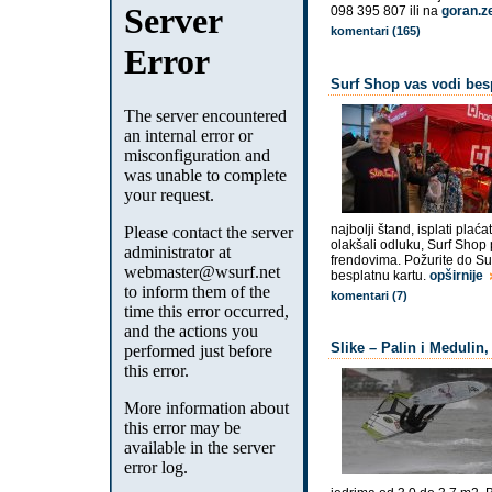
098 395 807 ili na
goran.z
komentari (165)
Surf Shop vas vodi besp
najbolji štand, isplati pla
olakšali odluku, Surf Shop
frendovima. Požurite do Sur
besplatnu kartu.
opširnije
komentari (7)
Slike – Palin i Medulin,