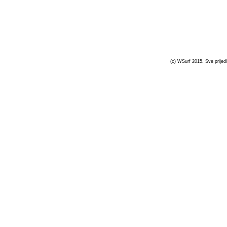
(c) WSurf 2015. Sve prijedl