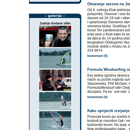
Otvaranje sezone na Ja
Od 4. svibnja Klub jedrenja
polaznike, članove i one koj
danom od 16-19 sati i vike
i uplaćivanje članarine sta
Zadnje dodane slike
vremena kluba. Godišnja čl
kuna! Svi zainteresirani po
prije jave u Klub kako bi 
da djeca do 14 godina plać
besplatna! Očekujemo Vas 
možete dobiti u Klubu na J
254 9874.
komentari (0)
Formula Windsurfing si
Evo jedna zgodna stranica g
način su počeli najbolji sur
Staszewska, Phil McGain. Ad
FormulaWindsurf site! Ovdje
disciplini. Pa ko` voli nek` i
komentari (0)
Kako sprijeciti izvijan
Povezati boom po sredini b
krutosti je navodno čak i 
karbonski boom. No ipak, ev
time profesionalno bave...