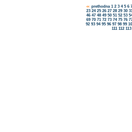
prethodna
1
2
3
4
5
6
23
24
25
26
27
28
29
30
3
46
47
48
49
50
51
52
53
5
69
70
71
72
73
74
75
76
7
92
93
94
95
96
97
98
99
1
111
112
113