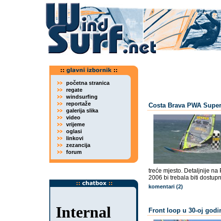
početna stranica
regate
windsurfing
reportaže
Costa Brava PWA Super
galerija slika
video
vrijeme
oglasi
linkovi
zezancija
forum
treće mjesto. Detaljnije na
2006 bi trebala biti dostup
komentari (2)
Front loop u 30-oj godin