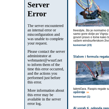
freestyle, što je normalno (
samo gore-dolje po Vignju i 
govori pravo o tome kako bi
vašem windsurferskom živo
komentari (23)
Slalom i formula regata
takmičara. Raspis regate s
opširnije
komentari (1)
Al usrah tj. odgoda reg