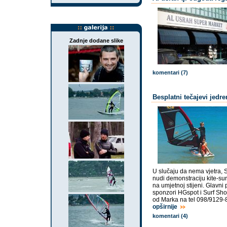
Zadnje dodane slike
komentari (7)
Besplatni tečajevi jedr
U slučaju da nema vjetra, 
nudi demonstraciju kite-su
na umjetnoj stijeni. Glavni 
sponzori HGspot i Surf Sho
od Marka na tel 098/9129-8
opširnije
komentari (4)