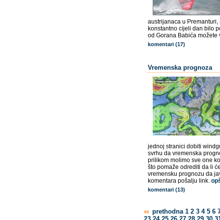
austrijanaca u Premanturi,
konstantno cijeli dan bilo po
od Gorana Babića možete vi
komentari (17)
Vremenska prognoza
jednoj stranici dobiti wind
svrhu da vremenska progno
prilikom molimo sve one koj
što pomaže odrediti da li ć
vremensku prognozu da ja
komentara pošalju link.
opš
komentari (13)
prethodna
1
2
3
4
5
6
23
24
25
26
27
28
29
30
3