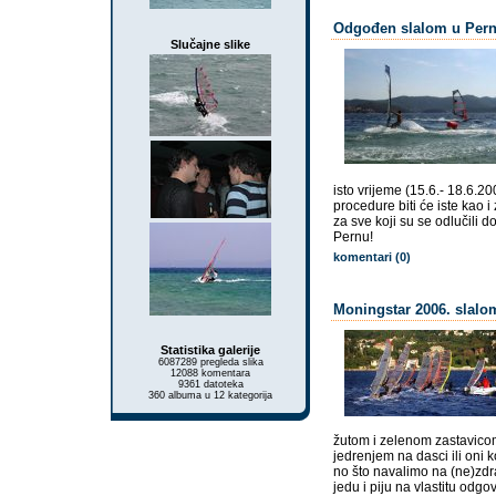
Odgođen slalom u Perni
Slučajne slike
isto vrijeme (15.6.- 18.6.200
procedure biti će iste kao i
za sve koji su se odlučili doć
Pernu!
komentari (0)
Moningstar 2006. slalo
Statistika galerije
6087289 pregleda slika
12088 komentara
9361 datoteka
360 albuma u 12 kategorija
žutom i zelenom zastavico
jedrenjem na dasci ili oni k
no što navalimo na (ne)zdra
jedu i piju na vlastitu odg