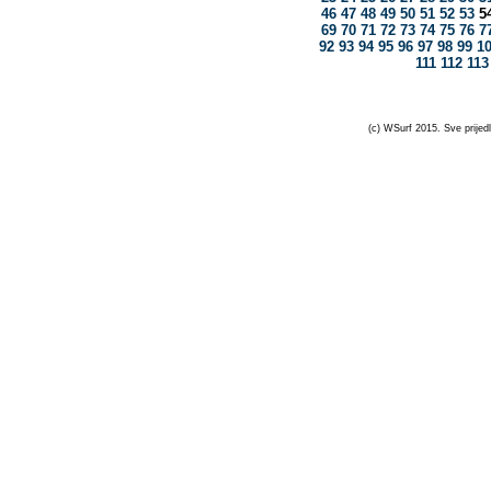
46
47
48
49
50
51
52
53
5
69
70
71
72
73
74
75
76
7
92
93
94
95
96
97
98
99
1
111
112
113
(c) WSurf 2015. Sve prijedl