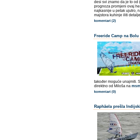
desi svi znamo da je to od (
prognoza promjeni ovaj he
najkasnije u petak ujutro, n
majstora kuhinje iliti detal
komentari (2)
Freeride Camp na Bolu
također moguće unajmiti. S
direktno od Miloša na
msm
komentari (0)
Raphäela prešla Indijsk