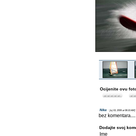
Ocijenite ovu fot
Nika
-
[sij 03, 2006 at 08:33 AM]
bez komentara....
Dodajte svoj kom
Ime