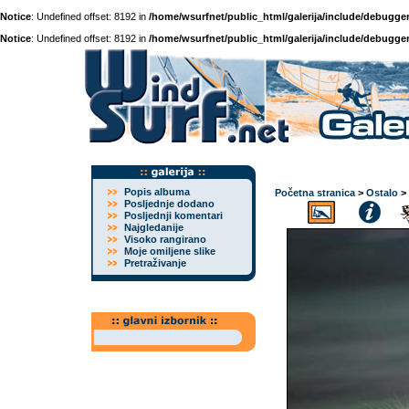
Notice
: Undefined offset: 8192 in
/home/wsurfnet/public_html/galerija/include/debugger
Notice
: Undefined offset: 8192 in
/home/wsurfnet/public_html/galerija/include/debugger
Popis albuma
Početna stranica
>
Ostalo
>
Posljednje dodano
Posljednji komentari
Najgledanije
Visoko rangirano
Moje omiljene slike
Pretraživanje