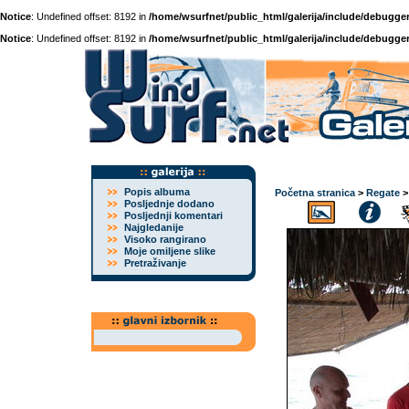
Notice
: Undefined offset: 8192 in
/home/wsurfnet/public_html/galerija/include/debugger
Notice
: Undefined offset: 8192 in
/home/wsurfnet/public_html/galerija/include/debugger
Popis albuma
Početna stranica
>
Regate
Posljednje dodano
Posljednji komentari
Najgledanije
Visoko rangirano
Moje omiljene slike
Pretraživanje