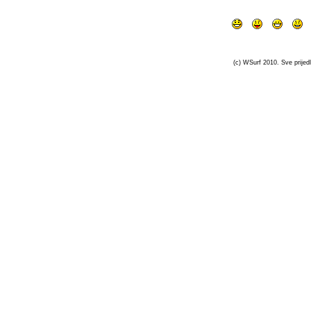
(c) WSurf 2010. Sve prijedl