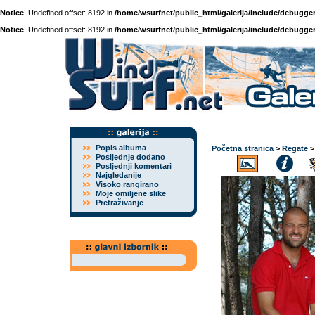
Notice
: Undefined offset: 8192 in
/home/wsurfnet/public_html/galerija/include/debugger
Notice
: Undefined offset: 8192 in
/home/wsurfnet/public_html/galerija/include/debugger
Popis albuma
Početna stranica
>
Regate
Posljednje dodano
Posljednji komentari
Najgledanije
Visoko rangirano
Moje omiljene slike
Pretraživanje