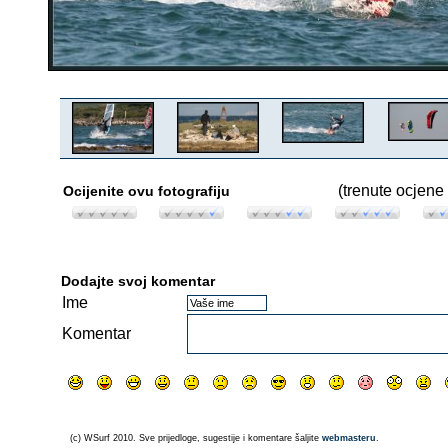
(trenute ocjene 
Ocijenite ovu fotografiju
Dodajte svoj komentar
Ime
Komentar
(c) WSurf 2010. Sve prijedloge, sugestije i komentare šaljite
webmasteru
.