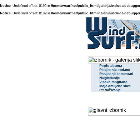
Notice
: Undefined offset: 8192 in
/home/wsurfnet/public_html/galerija/include/debugger
Notice
: Undefined offset: 8192 in
/home/wsurfnet/public_html/galerija/include/debugger
Popis albuma
Posljednje dodano
Posljednji komentari
Najgledanije
Visoko rangirano
Moje omiljene slike
Pretraživanje