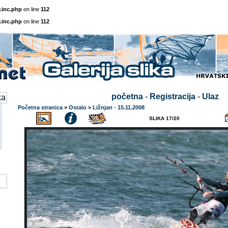
.inc.php
on line
112
.inc.php
on line
112
početna
-
Registracija
-
Ulaz
Početna stranica
>
Ostalo
>
Ližnjan - 15.11.2008
SLIKA 17/20