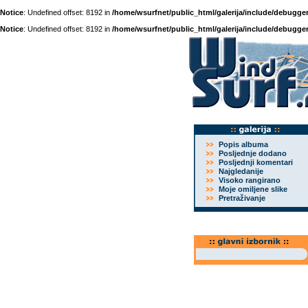
Notice
: Undefined offset: 8192 in
/home/wsurfnet/public_html/galerija/include/debugger
Notice
: Undefined offset: 8192 in
/home/wsurfnet/public_html/galerija/include/debugger
Popis albuma
Posljednje dodano
Posljednji komentari
Najgledanije
Visoko rangirano
Moje omiljene slike
Pretraživanje