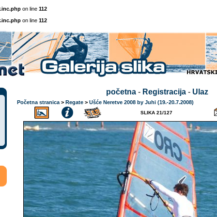
.inc.php
on line
112
.inc.php
on line
112
početna
-
Registracija
-
Ulaz
Početna stranica
>
Regate
>
Ušće Neretve 2008 by Juhi (19.-20.7.2008)
SLIKA 21/127