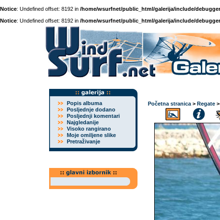
Notice
: Undefined offset: 8192 in
/home/wsurfnet/public_html/galerija/include/debugger
Notice
: Undefined offset: 8192 in
/home/wsurfnet/public_html/galerija/include/debugger
Popis albuma
Početna stranica
>
Regate
Posljednje dodano
Posljednji komentari
Najgledanije
Visoko rangirano
Moje omiljene slike
Pretraživanje