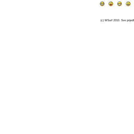
(c) WSurf 2010. Sve prijedl