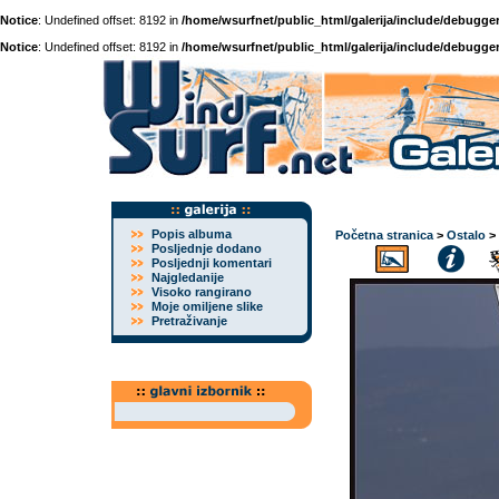
Notice
: Undefined offset: 8192 in
/home/wsurfnet/public_html/galerija/include/debugger
Notice
: Undefined offset: 8192 in
/home/wsurfnet/public_html/galerija/include/debugger
Popis albuma
Početna stranica
>
Ostalo
>
Posljednje dodano
Posljednji komentari
Najgledanije
Visoko rangirano
Moje omiljene slike
Pretraživanje