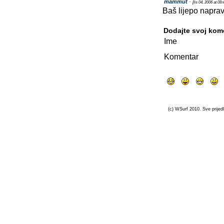
mammut
-
[lis 04, 2006 at 09
Baš lijepo naprav
Dodajte svoj kom
Ime
Komentar
(c) WSurf 2010. Sve prijedl