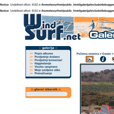
Notice
: Undefined offset: 8192 in
/home/wsurfnet/public_html/galerija/include/debugger
Notice
: Undefined offset: 8192 in
/home/wsurfnet/public_html/galerija/include/debugger
Popis albuma
Početna stranica
>
Ostalo
>
Posljednje dodano
Posljednji komentari
Najgledanije
Visoko rangirano
Moje omiljene slike
Pretraživanje