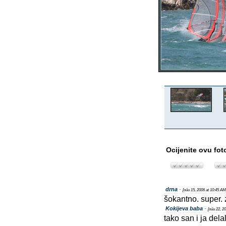
Ocijenite ovu fot
drna
-
[oűu 15, 2006 at 10:45 AM
šokantno. super. 
Kokijeva baba
-
[oűu 22, 2
tako san i ja del