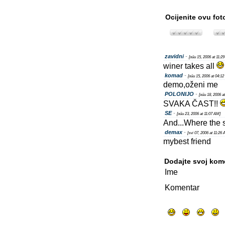
Ocijenite ovu fot
zavidni
-
[oűu 15, 2006 at 11:2
winer takes all
komad
-
[oűu 15, 2006 at 04:1
demo,oženi me
POLONIJO
-
[oűu 18, 2006 a
SVAKA ČAST!!
SE
-
[oűu 23, 2006 at 11:07 AM]
And...Where the 
demax
-
[svi 07, 2006 at 11:26
mybest friend
Dodajte svoj kom
Ime
Komentar