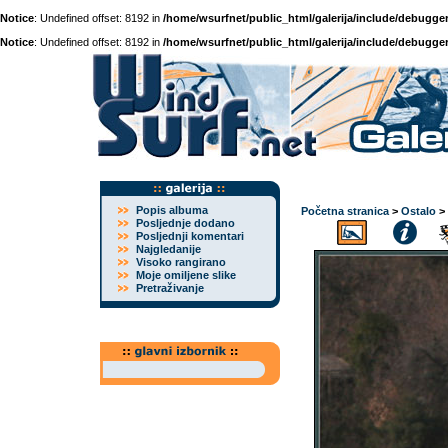
Notice
: Undefined offset: 8192 in
/home/wsurfnet/public_html/galerija/include/debugger
Notice
: Undefined offset: 8192 in
/home/wsurfnet/public_html/galerija/include/debugger
Popis albuma
Početna stranica
>
Ostalo
>
Posljednje dodano
Posljednji komentari
Najgledanije
Visoko rangirano
Moje omiljene slike
Pretraživanje