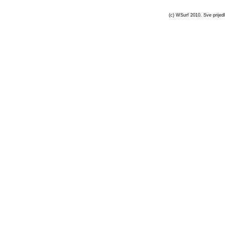
(c) WSurf 2010. Sve prijedl