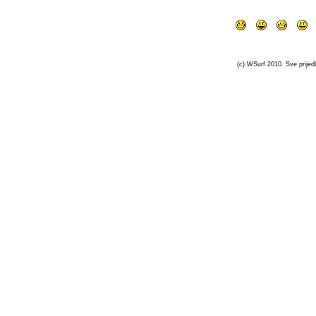
(c) WSurf 2010. Sve prijedl