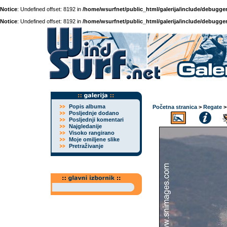
Notice
: Undefined offset: 8192 in
/home/wsurfnet/public_html/galerija/include/debugger
Notice
: Undefined offset: 8192 in
/home/wsurfnet/public_html/galerija/include/debugger
Popis albuma
Početna stranica
>
Regate
Posljednje dodano
Posljednji komentari
Najgledanije
Visoko rangirano
Moje omiljene slike
Pretraživanje