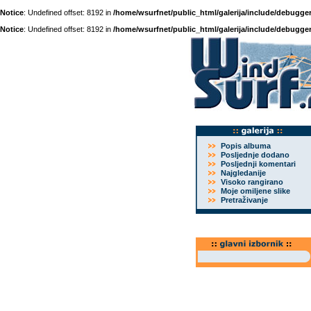
Notice
: Undefined offset: 8192 in
/home/wsurfnet/public_html/galerija/include/debugger
Notice
: Undefined offset: 8192 in
/home/wsurfnet/public_html/galerija/include/debugger
Popis albuma
Posljednje dodano
Posljednji komentari
Najgledanije
Visoko rangirano
Moje omiljene slike
Pretraživanje