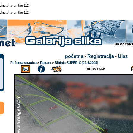
.inc.php
on line
112
.inc.php
on line
112
početna
-
Registracija
-
Ulaz
Početna stranica
>
Regate
>
Bibinje SUPER-X (24.4.2005)
SLIKA 13/52