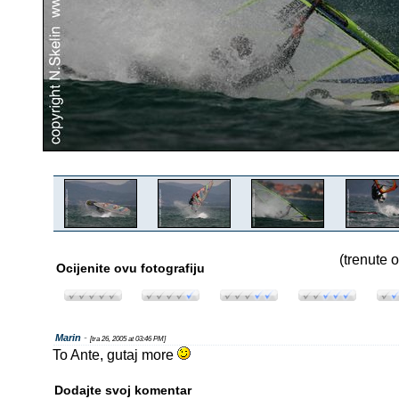
(trenute o
Ocijenite ovu fotografiju
Marin
-
[tra 26, 2005 at 03:46 PM]
To Ante, gutaj more
Dodajte svoj komentar