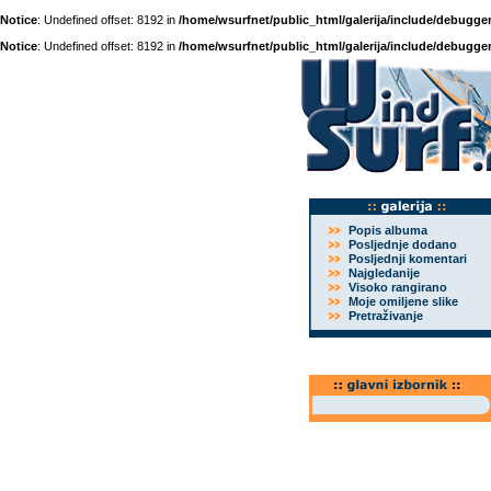
Notice
: Undefined offset: 8192 in
/home/wsurfnet/public_html/galerija/include/debugger
Notice
: Undefined offset: 8192 in
/home/wsurfnet/public_html/galerija/include/debugger
Popis albuma
Posljednje dodano
Posljednji komentari
Najgledanije
Visoko rangirano
Moje omiljene slike
Pretraživanje