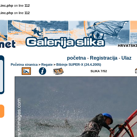
.inc.php
on line
112
.inc.php
on line
112
početna
-
Registracija
-
Ulaz
Početna stranica
>
Regate
>
Bibinje SUPER-X (24.4.2005)
SLIKA 7/52