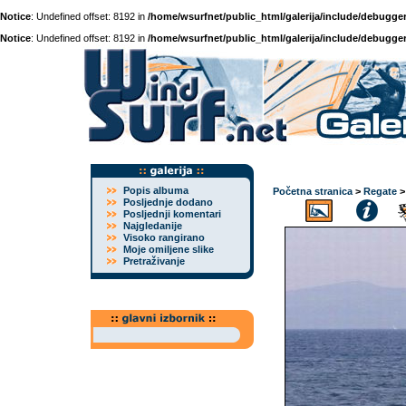
Notice
: Undefined offset: 8192 in
/home/wsurfnet/public_html/galerija/include/debugger
Notice
: Undefined offset: 8192 in
/home/wsurfnet/public_html/galerija/include/debugger
Popis albuma
Početna stranica
>
Regate
Posljednje dodano
Posljednji komentari
Najgledanije
Visoko rangirano
Moje omiljene slike
Pretraživanje