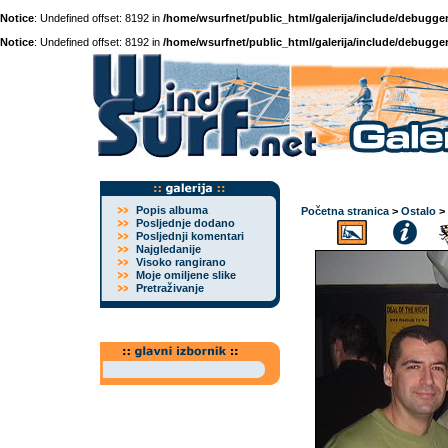
Notice
: Undefined offset: 8192 in
/home/wsurfnet/public_html/galerija/include/debugger
Notice
: Undefined offset: 8192 in
/home/wsurfnet/public_html/galerija/include/debugger
Popis albuma
Početna stranica
>
Ostalo
>
Posljednje dodano
Posljednji komentari
Najgledanije
Visoko rangirano
Moje omiljene slike
Pretraživanje