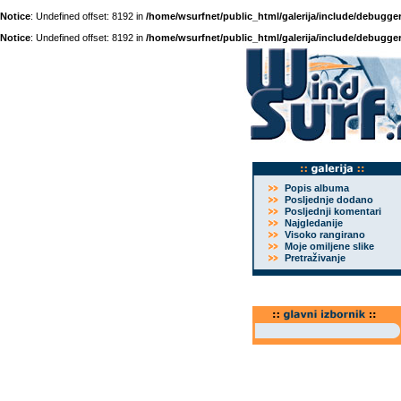
Notice
: Undefined offset: 8192 in
/home/wsurfnet/public_html/galerija/include/debugger
Notice
: Undefined offset: 8192 in
/home/wsurfnet/public_html/galerija/include/debugger
Popis albuma
Posljednje dodano
Posljednji komentari
Najgledanije
Visoko rangirano
Moje omiljene slike
Pretraživanje