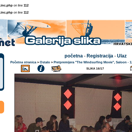
.inc.php
on line
112
.inc.php
on line
112
početna
-
Registracija
-
Ulaz
Početna stranica
>
Ostalo
>
Pretpremijera "The Windsurfing Movie", Saloon - 1
SLIKA 16/17