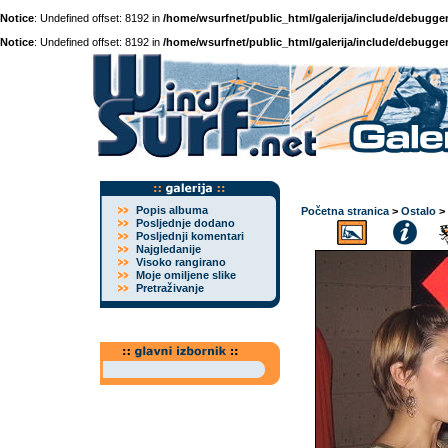
Notice
: Undefined offset: 8192 in
/home/wsurfnet/public_html/galerija/include/debugger
Notice
: Undefined offset: 8192 in
/home/wsurfnet/public_html/galerija/include/debugger
Popis albuma
Početna stranica
>
Ostalo
>
Posljednje dodano
Posljednji komentari
Najgledanije
Visoko rangirano
Moje omiljene slike
Pretraživanje