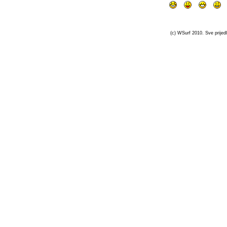
(c) WSurf 2010. Sve prijedl