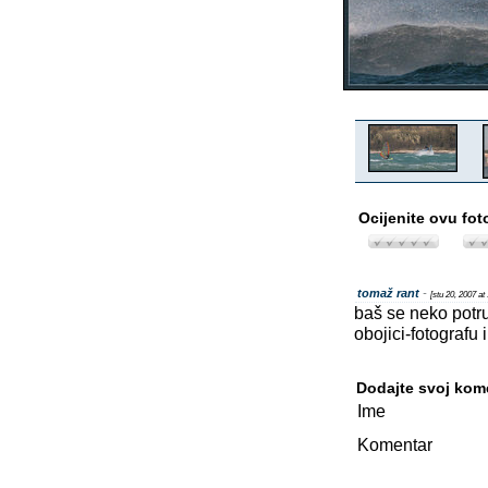
Ocijenite ovu fot
tomaž rant
-
[stu 20, 2007 at
baš se neko potru
obojici-fotografu i
Dodajte svoj kom
Ime
Komentar