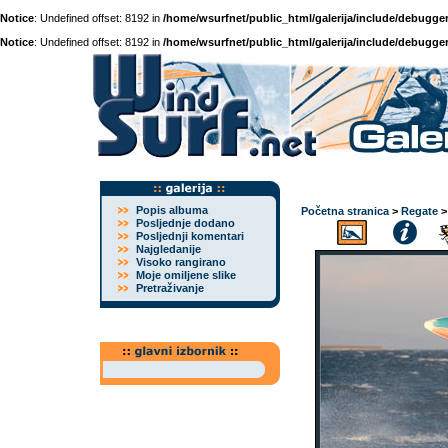
Notice
: Undefined offset: 8192 in
/home/wsurfnet/public_html/galerija/include/debugger
Notice
: Undefined offset: 8192 in
/home/wsurfnet/public_html/galerija/include/debugger
Popis albuma
Početna stranica
>
Regate
Posljednje dodano
Posljednji komentari
Najgledanije
Visoko rangirano
Moje omiljene slike
Pretraživanje