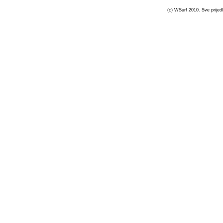
(c) WSurf 2010. Sve prijedl