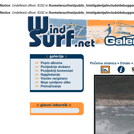
Notice
: Undefined offset: 8192 in
/home/wsurfnet/public_html/galerija/include/debugger
Notice
: Undefined offset: 8192 in
/home/wsurfnet/public_html/galerija/include/debugger
Popis albuma
Početna stranica
>
Ostalo
>
Posljednje dodano
Posljednji komentari
Najgledanije
Visoko rangirano
Moje omiljene slike
Pretraživanje