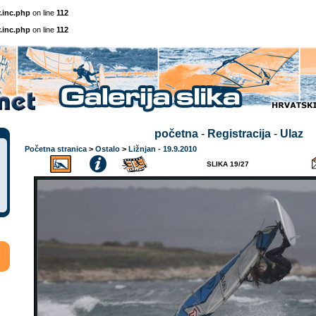
.inc.php
on line
112
.inc.php
on line
112
početna
-
Registracija
-
Ulaz
Početna stranica
>
Ostalo
>
Ližnjan - 19.9.2010
SLIKA 19/27