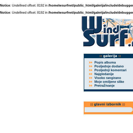
Notice
: Undefined offset: 8192 in
/home/wsurfnet/public_html/galerija/include/debugger
Notice
: Undefined offset: 8192 in
/home/wsurfnet/public_html/galerija/include/debugger
Popis albuma
Posljednje dodano
Posljednji komentari
Najgledanije
Visoko rangirano
Moje omiljene slike
Pretraživanje