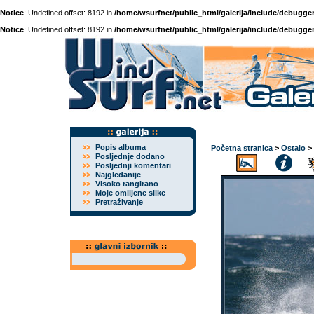
Notice
: Undefined offset: 8192 in
/home/wsurfnet/public_html/galerija/include/debugger
Notice
: Undefined offset: 8192 in
/home/wsurfnet/public_html/galerija/include/debugger
Popis albuma
Početna stranica
>
Ostalo
>
Posljednje dodano
Posljednji komentari
Najgledanije
Visoko rangirano
Moje omiljene slike
Pretraživanje