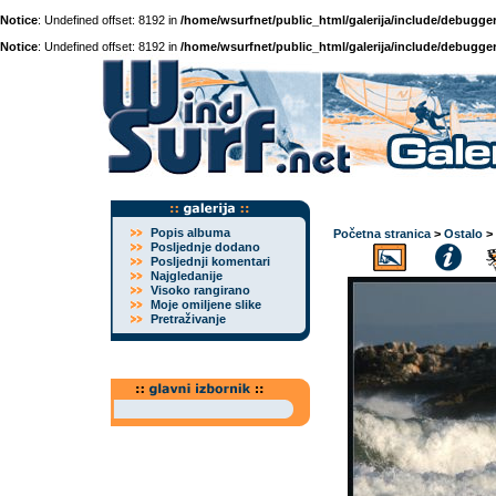
Notice
: Undefined offset: 8192 in
/home/wsurfnet/public_html/galerija/include/debugger
Notice
: Undefined offset: 8192 in
/home/wsurfnet/public_html/galerija/include/debugger
Popis albuma
Početna stranica
>
Ostalo
>
Posljednje dodano
Posljednji komentari
Najgledanije
Visoko rangirano
Moje omiljene slike
Pretraživanje