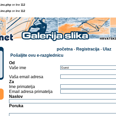
.inc.php
on line
112
.inc.php
on line
112
početna
-
Registracija
-
Ulaz
Pošaljite ovu e-razglednicu
Od
Vaše ime
Vaša email adresa
Za
Ime primatelja
Email adresa primatelja
Naslov
Poruka