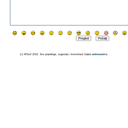
(c) WSurf 2010. Sve prijedloge, sugestije i komentare šaljite
webmasteru
.