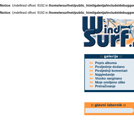
Notice
: Undefined offset: 8192 in
/home/wsurfnet/public_html/galerija/include/debugger
Notice
: Undefined offset: 8192 in
/home/wsurfnet/public_html/galerija/include/debugger
Popis albuma
Posljednje dodano
Posljednji komentari
Najgledanije
Visoko rangirano
Moje omiljene slike
Pretraživanje