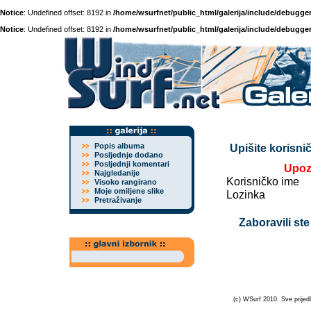
Notice
: Undefined offset: 8192 in
/home/wsurfnet/public_html/galerija/include/debugger
Notice
: Undefined offset: 8192 in
/home/wsurfnet/public_html/galerija/include/debugger
Popis albuma
Upišite korisnič
Posljednje dodano
Posljednji komentari
Upoz
Najgledanije
Korisničko ime
Visoko rangirano
Moje omiljene slike
Lozinka
Pretraživanje
Zaboravili ste
(c) WSurf 2010. Sve prijedl