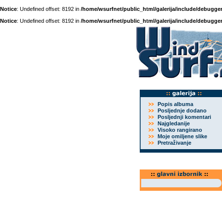
Notice
: Undefined offset: 8192 in
/home/wsurfnet/public_html/galerija/include/debugger
Notice
: Undefined offset: 8192 in
/home/wsurfnet/public_html/galerija/include/debugger
Popis albuma
Posljednje dodano
Posljednji komentari
Najgledanije
Visoko rangirano
Moje omiljene slike
Pretraživanje