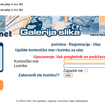
.inc.php
on line
112
.inc.php
on line
112
početna
-
Registracija
-
Ulaz
Upišite korisničko ime i lozinku za ulaz
Upozorenje: Vaš preglednik ne podržav
Korisničko ime
Lozinka
Zapamti me
Zaboravili ste lozinku!?
(c) WSurf 2010. Sve prijedloge, sugestije i komentare šaljite
webmasteru
.