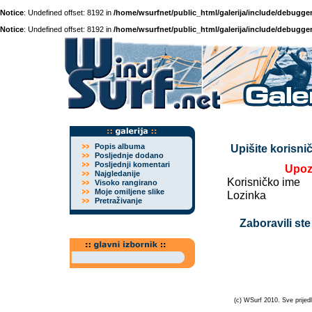
Notice
: Undefined offset: 8192 in
/home/wsurfnet/public_html/galerija/include/debugger
Notice
: Undefined offset: 8192 in
/home/wsurfnet/public_html/galerija/include/debugger
Popis albuma
Upišite korisnič
Posljednje dodano
Posljednji komentari
Upoz
Najgledanije
Korisničko ime
Visoko rangirano
Moje omiljene slike
Lozinka
Pretraživanje
Zaboravili ste
(c) WSurf 2010. Sve prijedl