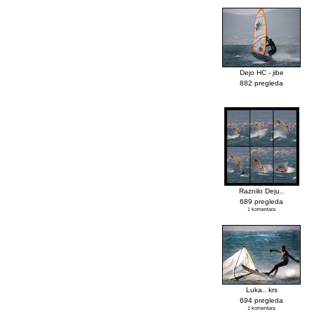
Dejo HC - jibe
882 pregleda
Raznilo Deju..
689 pregleda
1 komentara
Luka.. krs
694 pregleda
1 komentara