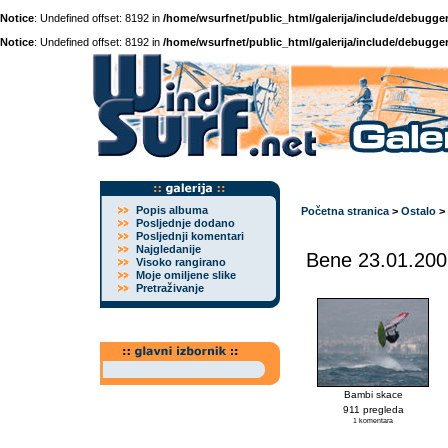
Notice
: Undefined offset: 8192 in
/home/wsurfnet/public_html/galerija/include/debugger
Notice
: Undefined offset: 8192 in
/home/wsurfnet/public_html/galerija/include/debugger
Popis albuma
Početna stranica
>
Ostalo
>
Posljednje dodano
Posljednji komentari
Najgledanije
Bene 23.01.200
Visoko rangirano
Moje omiljene slike
Pretraživanje
Bambi skace
911 pregleda
1 komentara