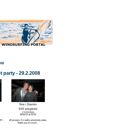
008
 party - 29.2.2008
Sira i Stanko
830 pregleda
2 komentara
18/11/13 at 03:51
n ..
nfl jerseys: it's really extremely enter,
thank you so much...