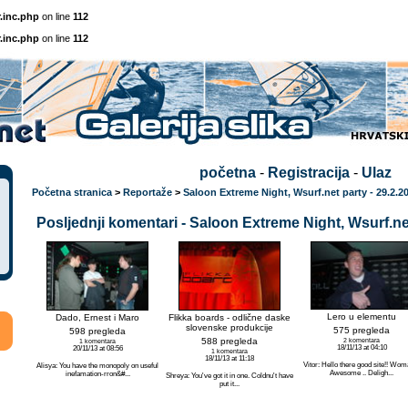
.inc.php
on line
112
.inc.php
on line
112
početna
-
Registracija
-
Ulaz
Početna stranica
>
Reportaže
>
Saloon Extreme Night, Wsurf.net party - 29.2.2
Posljednji komentari - Saloon Extreme Night, Wsurf.net
Lero u elementu
Dado, Ernest i Maro
Flikka boards - odlične daske
slovenske produkcije
575 pregleda
598 pregleda
588 pregleda
2 komentara
1 komentara
18/11/13 at 04:10
20/11/13 at 08:56
1 komentara
18/11/13 at 11:18
Vitor: Hello there good site!! Woma
Alisya: You have the monopoly on useful
Awesome .. Deligh...
inefamation-rron&#...
Shreya: You've got it in one. Coldnu't have
put it...