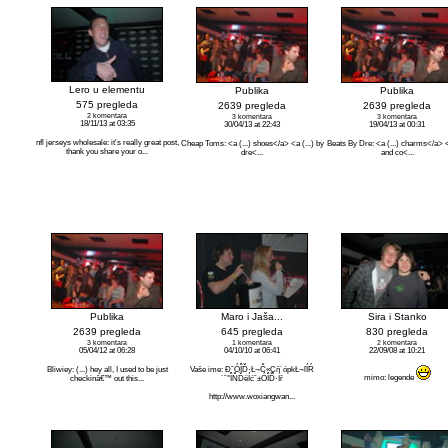
Lero u elementu
Publika
Publika
575 pregleda
2639 pregleda
2639 pregleda
2 komentara
3 komentara
3 komentara
18/11/13 at 03:35
30/04/13 at 22:43
19/04/13 at 00:31
nfl jerseys wholesale: it's really great post,
Cheap Toms: <a (...) shoes</a> <a (...) by
Beats By Dre: <a (...) charms</a> <a
thank you share your o...
dre<...
and co<...
Publika
Maro i Jaša...
Sira i Stanko
2639 pregleda
645 pregleda
830 pregleda
3 komentara
1 komentara
2 komentara
05/04/12 at 06:28
04/10/10 at 06:41
22/09/08 at 10:21
Bliwiey: (...) hey all, I used to be just
Vaše ime: ĐˇÓÎĎ·Ł¬Č«Çň´ópkŁ¬ľÍŔ
mimo: legende
checkinâ€™ out this...
´ˇ°ÎŇĎëÍćˇ±ÓÎĎ·Íř
http://www.woxiangwan...