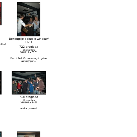
Berlengi je pokupio windsurf
DVD
 (...)
722 pregleda
1 komentara
20/03/13 at 00:01
Sam: i think it's necessary to get an
aertotny peri...
718 pregleda
1 komentara
16/03/08 at 14:26
mirka: preseksi