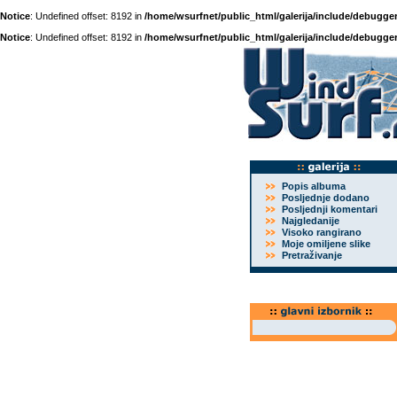
Notice
: Undefined offset: 8192 in
/home/wsurfnet/public_html/galerija/include/debugger
Notice
: Undefined offset: 8192 in
/home/wsurfnet/public_html/galerija/include/debugger
Popis albuma
Posljednje dodano
Posljednji komentari
Najgledanije
Visoko rangirano
Moje omiljene slike
Pretraživanje