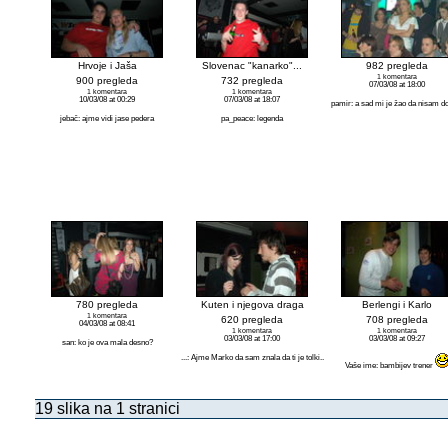
Hrvoje i Jaša
Slovenac "kanarko"...
982 pregleda
1 komentara
900 pregleda
732 pregleda
07/03/08 at 18:00
1 komentara
1 komentara
10/03/08 at 00:29
07/03/08 at 18:07
pamir: a sad mi je žao da nisam d
jebač: ajme vidi jase pedera
pa_peace: legenda
780 pregleda
Kuten i njegova draga
Berlengi i Karlo
1 komentara
620 pregleda
708 pregleda
04/03/08 at 08:41
1 komentara
1 komentara
03/03/08 at 17:00
03/03/08 at 09:27
san: ko je ova mala desno?
...: Ajme Marko da sam znala da ti je tolki..
Vaše ime: bambijev trener
19 slika na 1 stranici