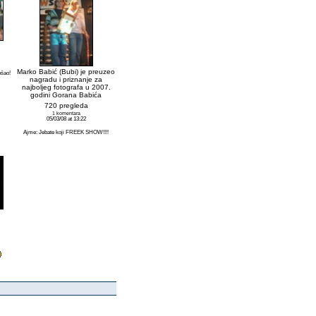
Marko Babić (Bubi) je preuzeo
ošao!
nagradu i priznanje za
najboljeg fotografa u 2007.
godini Gorana Babića
720 pregleda
1 komentara
05/03/08 at 13:22
Ajme: Jebate koji FREEK SHOW!!!!