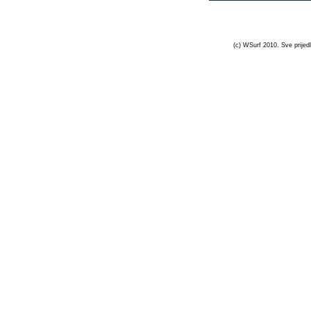
(c) WSurf 2010. Sve prijedl