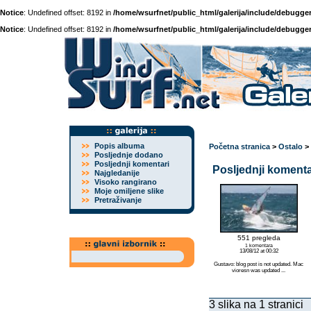
Notice
: Undefined offset: 8192 in
/home/wsurfnet/public_html/galerija/include/debugger
Notice
: Undefined offset: 8192 in
/home/wsurfnet/public_html/galerija/include/debugger
Popis albuma
Početna stranica
>
Ostalo
>
Posljednje dodano
Posljednji komentari
Posljednji komentar
Najgledanije
Visoko rangirano
Moje omiljene slike
Pretraživanje
551 pregleda
1 komentara
13/08/12 at 00:32
Gustavo: blog post is not updated. Mac
vioresn was updated ...
3 slika na 1 stranici