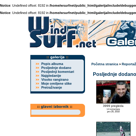
Notice
: Undefined offset: 8192 in
/home/wsurfnet/public_html/galerija/include/debugger
Notice
: Undefined offset: 8192 in
/home/wsurfnet/public_html/galerija/include/debugger
Popis albuma
Početna stranica
>
Reporta
Posljednje dodano
Posljednji komentari
Posljednje dodano 
Najgledanije
Visoko rangirano
Moje omiljene slike
Pretraživanje
3999 pregleda
14 komentara
pro 20, 2010