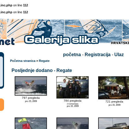
.inc.php
on line
112
.inc.php
on line
112
početna
-
Registracija
-
Ulaz
Početna stranica
>
Regate
Posljednje dodano - Regate
797 pregleda
784 pregleda
pro 15, 2009
721 pregleda
2 komentara
pro 15, 2009
pro 15, 2009