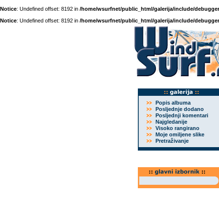
Notice
: Undefined offset: 8192 in
/home/wsurfnet/public_html/galerija/include/debugger
Notice
: Undefined offset: 8192 in
/home/wsurfnet/public_html/galerija/include/debugger
Popis albuma
Posljednje dodano
Posljednji komentari
Najgledanije
Visoko rangirano
Moje omiljene slike
Pretraživanje