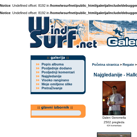
Notice
: Undefined offset: 8192 in
/home/wsurfnet/public_html/galerija/include/debugger
Notice
: Undefined offset: 8192 in
/home/wsurfnet/public_html/galerija/include/debugger
Popis albuma
Početna stranica
>
Regate
Posljednje dodano
Posljednji komentari
Najgledanije - Hal
Najgledanije
Visoko rangirano
Moje omiljene slike
Pretraživanje
Dalen Geromella
2502 pregleda
424 komentara